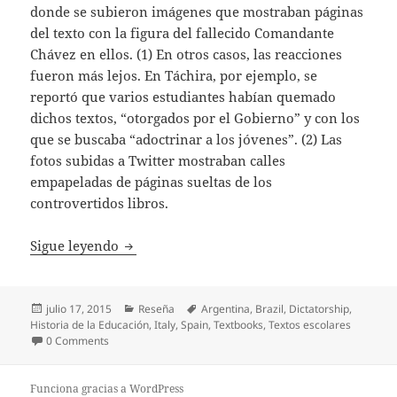
donde se subieron imágenes que mostraban páginas
del texto con la figura del fallecido Comandante
Chávez en ellos. (1) En otros casos, las reacciones
fueron más lejos. En Táchira, por ejemplo, se
reportó que varios estudiantes habían quemado
dichos textos, “otorgados por el Gobierno” y con los
que se buscaba “adoctrinar a los jóvenes”. (2) Las
fotos subidas a Twitter mostraban calles
empapeladas de páginas sueltas de los
controvertidos libros.
[REVIEW] Textbooks and Authoritarian Reg
Sigue leyendo
Publicado
Categorías
Etiquetas
julio 17, 2015
Reseña
Argentina
,
Brazil
,
Dictatorship
,
el
Historia de la Educación
,
Italy
,
Spain
,
Textbooks
,
Textos escolares
0 Comments
Funciona gracias a WordPress