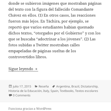
donde se subieron imágenes que mostraban páginas
del texto con la figura del fallecido Comandante
Chávez en ellos. (1) En otros casos, las reacciones
fueron más lejos. En Táchira, por ejemplo, se
reportó que varios estudiantes habían quemado
dichos textos, “otorgados por el Gobierno” y con los
que se buscaba “adoctrinar a los jóvenes”. (2) Las
fotos subidas a Twitter mostraban calles
empapeladas de páginas sueltas de los
controvertidos libros.
[REVIEW] Textbooks and Authoritarian Reg
Sigue leyendo
Publicado
Categorías
Etiquetas
julio 17, 2015
Reseña
Argentina
,
Brazil
,
Dictatorship
,
el
Historia de la Educación
,
Italy
,
Spain
,
Textbooks
,
Textos escolares
0 Comments
Funciona gracias a WordPress