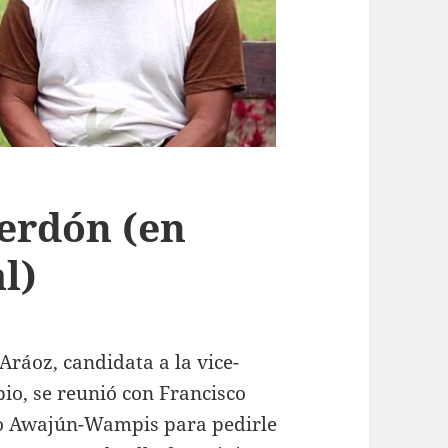
perdón (en
l)
ráoz, candidata a la vice-
io, se reunió con Francisco
blo Awajún-Wampis
para pedirle