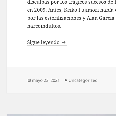
disculpas por los trágicos sucesos de
en 2009. Antes, Keiko Fujimori había
por las esterilizaciones y Alan García
narcoindultos.
El arte de pedir perdón
Sigue leyendo
Publicado
Categorías
mayo 23, 2021
Uncategorized
el