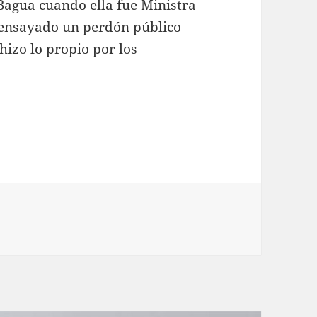
 Bagua cuando ella fue Ministra
 ensayado un perdón público
 hizo lo propio por los
 (en campaña electoral)